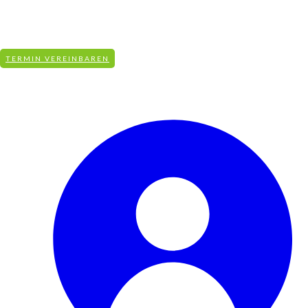
info@aqua-revital.de
+49 (0)831-590 951 50
KOSTENFREIE BERATUNG
TERMIN VEREINBAREN