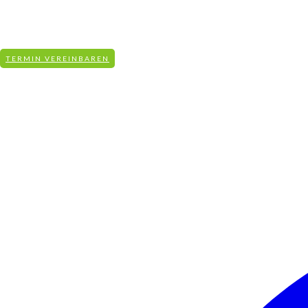
info@aqua-revital.de
+49 (0)831-590 951 50
KOSTENFREIE BERATUNG
TERMIN VEREINBAREN