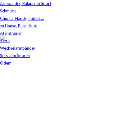
Armbänder, Balance & Sport
Schmuck
Chip für Handy, Tablet …
zu Hause, Büro, Auto
Atemtrainer
Tiere
Shop
Wechselarmbänder
Aqua Revital
/
Crystallus Home-2 SE
Sets zum Sparen
Odem