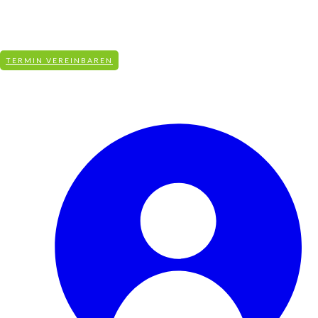
info@aqua-revital.de
+49 (0)831-590 951 50
KOSTENFREIE BERATUNG
TERMIN VEREINBAREN