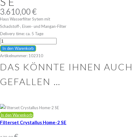
SE
3.610,00
€
Haus Wasserfilter Sytem mit
Schadstoff-, Eisen- und Mangan-Filter
Delivery time:
ca. 5 Tage
Crystallus
Home-
In den Warenkorb
2
Artikelnummer:
102310
SE
DAS KÖNNTE IHNEN AUCH
quantity
GEFALLEN …
In den Warenkorb
Filterset Crystallus Home-2 SE
€