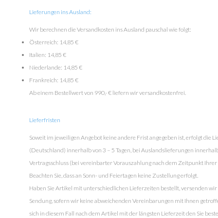
Lieferungen ins Ausland:
Wir berechnen die Versandkosten ins Ausland pauschal wie folgt:
Österreich: 14,85 €
Italien: 14,85 €
Niederlande: 14,85 €
Frankreich: 14,85 €
Ab einem Bestellwert von 990,- € liefern wir versandkostenfrei.
Lieferfristen
Soweit im jeweiligen Angebot keine andere Frist angegeben ist, erfolgt die 
(Deutschland) innerhalb von 3 – 5 Tagen, bei Auslandslieferungen innerhalb
Vertragsschluss (bei vereinbarter Vorauszahlung nach dem Zeitpunkt Ihre
Beachten Sie, dass an Sonn- und Feiertagen keine Zustellung erfolgt.
Haben Sie Artikel mit unterschiedlichen Lieferzeiten bestellt, versenden w
Sendung, sofern wir keine abweichenden Vereinbarungen mit Ihnen getroff
sich in diesem Fall nach dem Artikel mit der längsten Lieferzeit den Sie beste