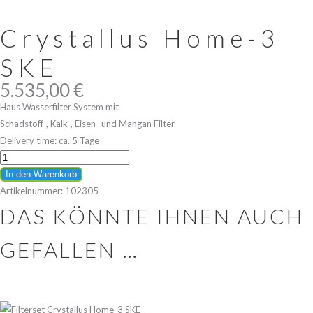
Crystallus Home-3
SKE
5.535,00
€
Haus Wasserfilter System mit
Schadstoff-, Kalk-, Eisen- und Mangan Filter
Delivery time:
ca. 5 Tage
Crystallus
Home-
In den Warenkorb
3
Artikelnummer:
102305
SKE
DAS KÖNNTE IHNEN AUCH
quantity
GEFALLEN …