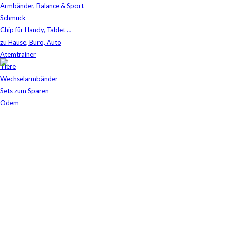
Armbänder, Balance & Sport
Schmuck
Chip für Handy, Tablet …
zu Hause, Büro, Auto
Atemtrainer
Tiere
Shop
Wechselarmbänder
Aqua Revital
/
Crystallus Home-3 SKE
Sets zum Sparen
Odem