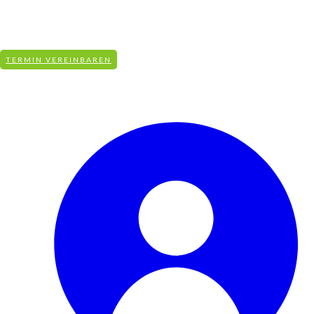
info@aqua-revital.de
+49 (0)831-590 951 50
KOSTENFREIE BERATUNG
TERMIN VEREINBAREN