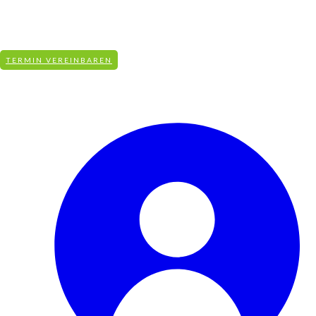
info@aqua-revital.de
+49 (0)831-590 951 50
KOSTENFREIE BERATUNG
TERMIN VEREINBAREN