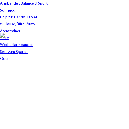
Armbänder, Balance & Sport
Schmuck
Chip für Handy, Tablet …
zu Hause, Büro, Auto
Atemtrainer
Tiere
Shop
Wechselarmbänder
Aqua Revital
/
Crystallus Kitchen-Mini + 3-Wege Wasserhahn
Sets zum Sparen
Odem